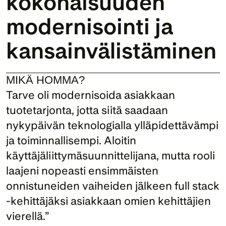
kokonaisuuden 
modernisointi ja 
kansain­välistäminen
MIKÄ HOMMA?
Tarve oli modernisoida asiakkaan 
tuotetarjonta, jotta siitä saadaan 
nykypäivän teknologialla ylläpidettävämpi 
ja toiminnallisempi. Aloitin 
käyttäjäliittymäsuunnittelijana, mutta rooli 
laajeni nopeasti ensimmäisten 
onnistuneiden vaiheiden jälkeen full stack 
-kehittäjäksi asiakkaan omien kehittäjien 
vierellä.”