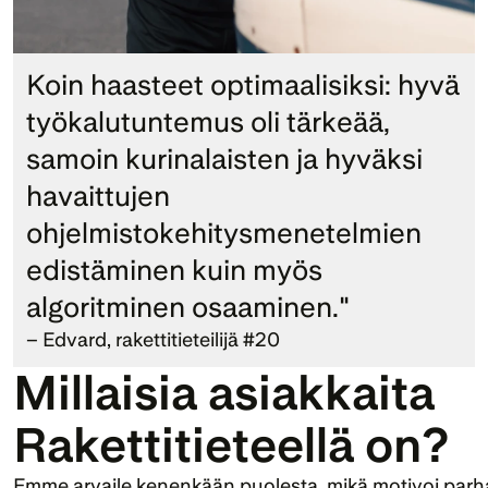
Koin haasteet optimaalisiksi: hyvä 
työkalutuntemus oli tärkeää, 
samoin kurinalaisten ja hyväksi 
havaittujen 
ohjelmistokehitysmenetelmien 
edistäminen kuin myös 
algoritminen osaaminen."
– Edvard, rakettitieteilijä #20
Millaisia asiakkaita 
Rakettitieteellä on?
Emme arvaile kenenkään puolesta, mikä motivoi parhaiten.