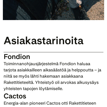
Asiakastarinoita
Fondion
Toiminnanohjausjärjestelmä 
Fondion
 haluaa 
tarjota asiakkailleen aikasäästöä ja helppoutta – ja 
niitä se myös lähti hakemaan asiakkaana 
Rakettitieteeltä. Yhteistyö oli arvokas alkusysäys 
yhteisten tapojen löytämiselle.
Cactos
Energia-alan pioneeri Cactos otti Rakettitieteen 