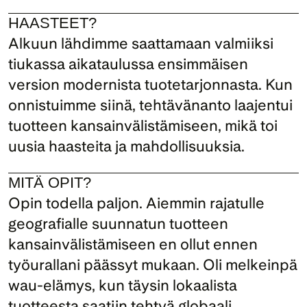
HAASTEET?
Alkuun lähdimme saattamaan valmiiksi 
tiukassa aikataulussa ensimmäisen 
version modernista tuotetarjonnasta. Kun 
onnistuimme siinä, tehtävänanto laajentui 
tuotteen kansainvälistämiseen, mikä toi 
uusia haasteita ja mahdollisuuksia.
MITÄ OPIT?
Opin todella paljon. Aiemmin rajatulle 
geografialle suunnatun tuotteen 
kansainvälistämiseen en ollut ennen 
työurallani päässyt mukaan. Oli melkeinpä 
wau-elämys, kun täysin lokaalista 
tuotteesta saatiin tehtyä globaali.