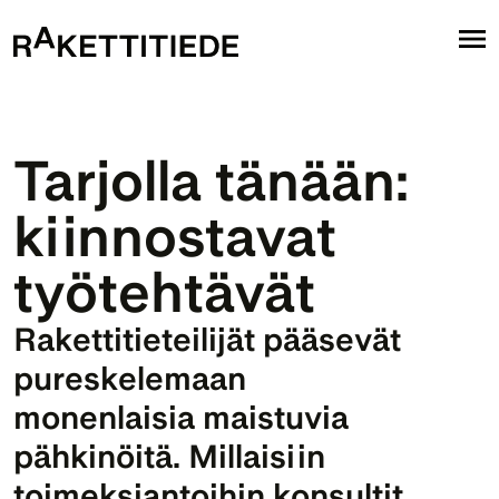
Tarjolla tänään: 
kiinnostavat 
työtehtävät
Rakettitieteilijät pääsevät 
pureskelemaan 
monenlaisia maistuvia 
pähkinöitä. Millaisiin 
toimeksiantoihin konsultit 