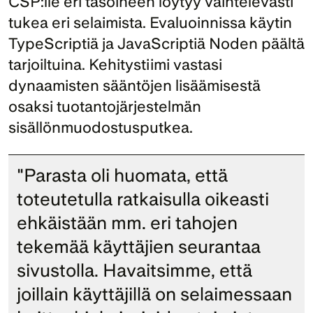
CSP:lle eri tasoineen löytyy vaihtelevasti 
tukea eri selaimista. Evaluoinnissa käytin 
TypeScriptiä ja JavaScriptiä Noden päältä 
tarjoiltuina. Kehitystiimi vastasi 
dynaamisten sääntöjen lisäämisestä 
osaksi tuotantojärjestelmän 
sisällönmuodostusputkea.
"Parasta oli huomata, että 
toteutetulla ratkaisulla oikeasti 
ehkäistään mm. eri tahojen 
tekemää käyttäjien seurantaa 
sivustolla. Havaitsimme, että 
joillain käyttäjillä on selaimessaan 