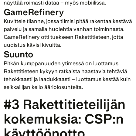
näyttää roimasti dataa – myös mobiilissa.
GameRefinery
Kuvittele tilanne, jossa tiimisi pitää rakentaa kestävä 
palvelu ja samalla huolehtia vanhan toiminnasta. 
GameRefinery otti tuekseen Rakettitieteen, jotta 
uudistus kävisi kivuitta. 
Suunto
Pitkän kumppanuuden ytimessä on luottamus 
Rakettitieteen kykyyn ratkaista haastavia tehtäviä 
tehokkaasti ja laadukkaasti – luottamus kestää kuin 
seikkailijan kello ääriolosuhteita.
#3 Rakettitieteilijän 
kokemuksia: CSP:n 
käyttöönotto