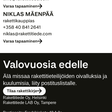
Varaa tapaaminen
NIKLAS MÄENPÄÄ
rakettikauppias
+358 40 841 2641
niklas@rakettitiede.com
Varaa tapaaminen
Valovuosia edelle
Älä missaa rakettitieteilijöiden oivalluksia ja 
kuulumisia, liity postituslistalle. 
Tilaa rakettikirje
Rakettitiede Oy, Helsinki
Rakettitiede LAB Oy, Tampere