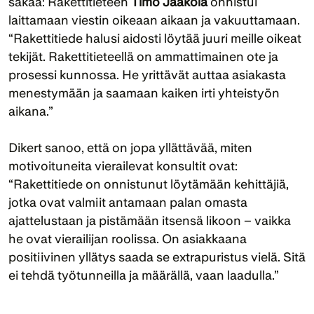
säkää: Rakettitieteen 
Timo Jaakola
 onnistui 
laittamaan viestin oikeaan aikaan ja vakuuttamaan. 
“Rakettitiede halusi aidosti löytää juuri meille oikeat 
tekijät. Rakettitieteellä on ammattimainen ote ja 
prosessi kunnossa. He yrittävät auttaa asiakasta 
menestymään ja saamaan kaiken irti yhteistyön 
aikana.”
Dikert sanoo, että on jopa yllättävää, miten 
motivoituneita vierailevat konsultit ovat: 
“Rakettitiede on onnistunut löytämään kehittäjiä, 
jotka ovat valmiit antamaan palan omasta 
ajattelustaan ja pistämään itsensä likoon – vaikka 
he ovat vierailijan roolissa. On asiakkaana 
positiivinen yllätys saada se extrapuristus vielä. Sitä 
ei tehdä työtunneilla ja määrällä, vaan laadulla.”