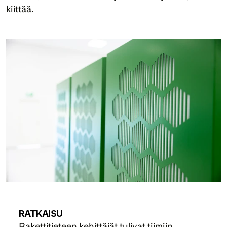
kiittää. 
RATKAISU
Rakettitieteen kehittäjät tulivat tiimiin 