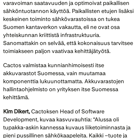
varavoiman saatavuuden ja optimoivat paikallisen 
sähköntuotannon käyttöä. Paikallisten etujen lisäksi 
keskeinen toiminto sähkövarastoissa on tukea 
Suomen kantaverkon vakautta, eli ne ovat osa 
yhteiskunnan kriittistä infrastruktuuria. 
Sanomattakin on selvää, että kokonaisuus tarvitsee 
toimiakseen paljon vaativaa kehittäjätyötä.
Cactos valmistaa kunnianhimoisesti itse 
akkuvarastot Suomessa, vain muutamaa 
komponenttia lukuunottamatta. Akkuvarastojen 
hallintaohjelmisto on yrityksen itse Suomessa 
kehittämä.
Kim Dikert, 
Cactoksen Head of Software 
Development, kuvaa kasvuvauhtia: “Alussa oli 
tupakka-askin kannessa kuvaus liiketoiminnasta ja 
pieni pussillinen sähkökaapeleita. Kaikki –tuote ja 