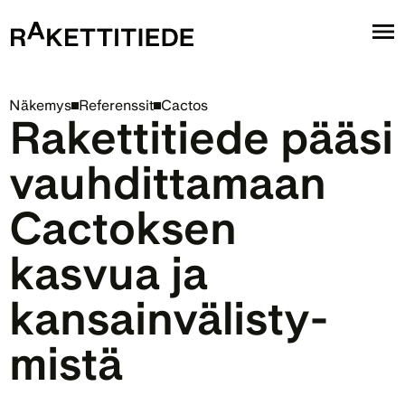
Näkemys
Referenssit
Cactos
Rakettitiede pääsi 
vauhdittamaan 
Cactoksen 
kasvua ja 
kansainvälis­ty­
mis­tä