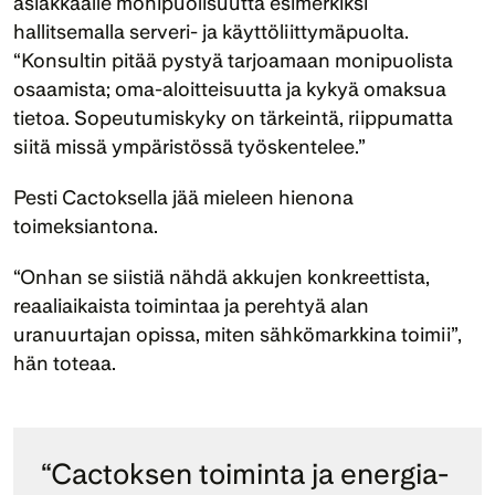
asiakkaalle monipuolisuutta esimerkiksi 
hallitsemalla serveri- ja käyttöliittymäpuolta. 
“Konsultin pitää pystyä tarjoamaan monipuolista 
osaamista; oma-aloitteisuutta ja kykyä omaksua 
tietoa. Sopeutumiskyky on tärkeintä, riippumatta 
siitä missä ympäristössä työskentelee.”
Pesti Cactoksella jää mieleen hienona 
toimeksiantona. 
“Onhan se siistiä nähdä akkujen konkreettista, 
reaaliaikaista toimintaa ja perehtyä alan 
uranuurtajan opissa, miten sähkömarkkina toimii”, 
hän toteaa. 
“Cactoksen toiminta ja energia-