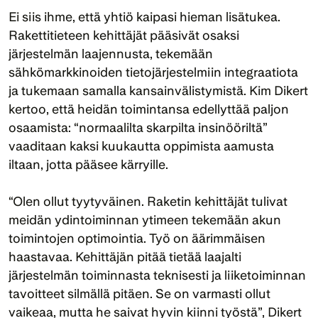
Ei siis ihme, että yhtiö kaipasi hieman lisätukea. 
Rakettitieteen kehittäjät pääsivät osaksi 
järjestelmän laajennusta, tekemään 
sähkömarkkinoiden tietojärjestelmiin integraatiota 
ja tukemaan samalla kansainvälistymistä. Kim Dikert 
kertoo, että heidän toimintansa edellyttää paljon 
osaamista: “normaalilta skarpilta insinööriltä” 
vaaditaan kaksi kuukautta oppimista aamusta 
iltaan, jotta pääsee kärryille.
“Olen ollut tyytyväinen. Raketin kehittäjät tulivat 
meidän ydintoiminnan ytimeen tekemään akun 
toimintojen optimointia. Työ on äärimmäisen 
haastavaa. Kehittäjän pitää tietää laajalti 
järjestelmän toiminnasta teknisesti ja liiketoiminnan 
tavoitteet silmällä pitäen. Se on varmasti ollut 
vaikeaa, mutta he saivat hyvin kiinni työstä”, Dikert 