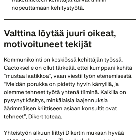
nopeuttamaan kehitystyötä.
Valttina löytää juuri oikeat, 
motivoituneet tekijät
Kommunikointi on keskiössä kehittäjän työssä. 
Cactokselle on ollut tärkeää, ettei kumppani kehitä 
“mustaa laatikkoa”, vaan viestii työn etenemisestä. 
“Meidän porukka on pidetty hyvin kärryillä, ja 
olemme tehneet työtä yhtenä tiiminä. Kaikilla on 
pysynyt käsitys, minkälaisia laajennuksia 
äärimmäisen kriittiseen asiaan konsultit ovat 
tehneet”, Dikert toteaa.
Yhteistyön alkuun liittyi Dikertin mukaan hyvää 