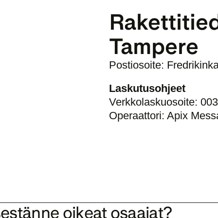
Rakettitie
Tampere
Postiosoite: Fredrikink
Laskutusohjeet
Verkkolaskuosoite: 0
Operaattori: Apix Mes
estänne oikeat osaajat? 