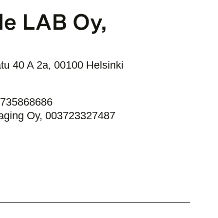
de LAB Oy, 
atu 40 A 2a, 00100 Helsinki
03735868686
saging Oy, 003723327487