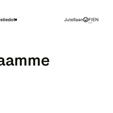
stiedot
Jutellaan
FI
EN
taamme 