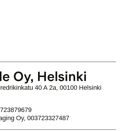
de Oy, Helsinki
 Fredrikinkatu 40 A 2a, 00100 Helsinki
03723879679
saging Oy, 003723327487