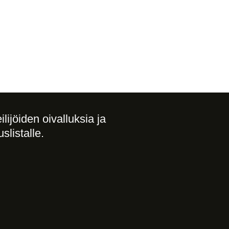
lijöiden oivalluksia ja 
uslistalle. 