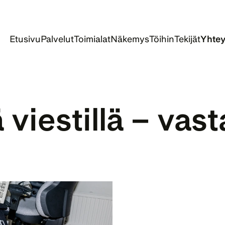
Etusivu
Palvelut
Toimialat
Näkemys
Töihin
Tekijät
Yhtey
viestillä – vas