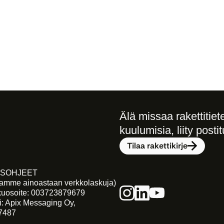
Älä missaa rakettitietei
kuulumisia, liity postit
Tilaa rakettikirje
SOHJEET
tamme ainoastaan verkkolaskuja)
kuosoite: 003723879679
i: Apix Messaging Oy, 
7487