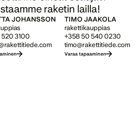
staamme raketin lailla!
TTA JOHANSSON
TIMO JAAKOLA
auppias
rakettikauppias
 520 3100
+358 50 540 0230
@rakettitiede.com
timo@rakettitiede.com
aaminen
Varaa tapaaminen