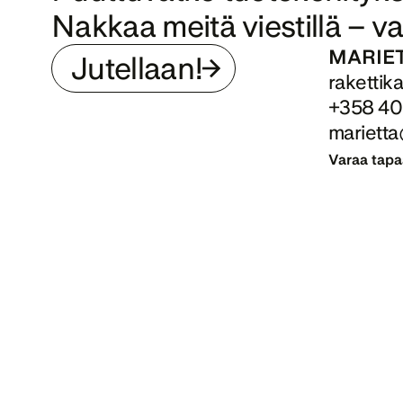
Nakkaa meitä viestillä – va
MARIE
Jutellaan!
rakettik
+358 40
marietta
Varaa tap