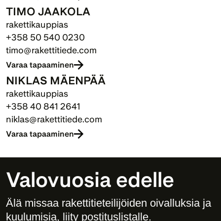
TIMO JAAKOLA
rakettikauppias
+358 50 540 0230
timo@rakettitiede.com
Varaa tapaaminen
NIKLAS MÄENPÄÄ
rakettikauppias
+358 40 841 2641
niklas@rakettitiede.com
Varaa tapaaminen
Valovuosia edelle
Älä missaa rakettitieteilijöiden oivalluksia ja 
kuulumisia, liity postituslistalle. 