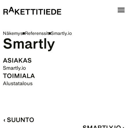
Näkemys
Referenssit
Smartly.io
Smartly
ASIAKAS
Smartly.io
TOIMIALA
Alustatalous
‹ SUUNTO
SMARTLY.IO ›