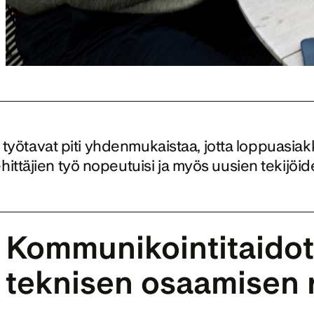
et työtavat piti yhdenmukaistaa, jotta loppuasiak
ittäjien työ nopeutuisi ja myös uusien tekijöid
Kommunikointi­taidot 
teknisen osaamisen r