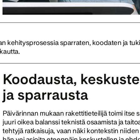
aan kehitysprosessia sparraten, koodaten ja tuki
kautta.
Koodausta, keskustelu
ja sparrausta
Päivärinnan mukaan rakettitieteilijä toimi itse se
juuri oikea balanssi teknistä osaamista ja taito
tehtyjä ratkaisuja, vaan näki kontekstin niiden 
hän vei asioita eteenpäin keskustellen ja ehdo