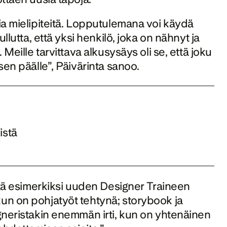
a mielipiteitä. Lopputulemana voi käydä 
lutta, että yksi henkilö, joka on nähnyt ja 
Meille tarvittava alkusysäys oli se, että joku 
en päälle”, Päivärinta sanoo. 
stä 
ttä esimerkiksi uuden Designer Traineen 
n on pohjatyöt tehtynä; storybook ja 
gneristakin enemmän irti, kun on yhtenäinen 