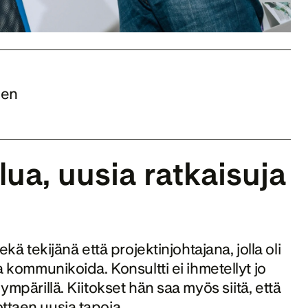
en 
a, uusia ratkaisuja 
kä tekijänä että projektinjohtajana, jolla oli 
a kommunikoida. Konsultti ei ihmetellyt jo 
ympärillä. Kiitokset hän saa myös siitä, että 
ttaen uusia tapoja.