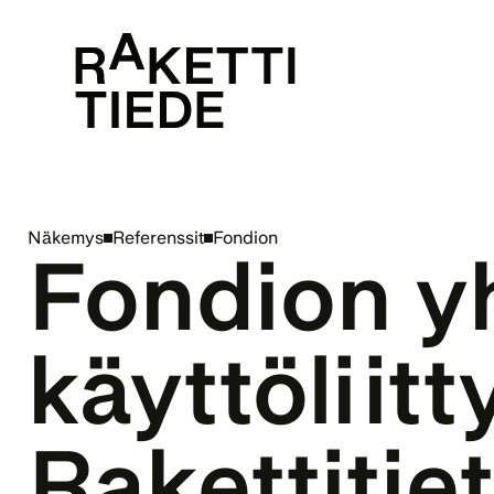
Näkemys
Referenssit
Fondion
Fondion y
käyttöliitt
Rakettitie