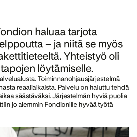
ondion
 haluaa tarjota 
elppoutta – ja niitä se myös 
ttitieteeltä. Yhteistyö oli 
tapojen löytämiselle.
lvelualusta. Toiminnanohjausjärjestelmä 
sta reaaliaikaista. Palvelu on haluttu tehdä 
 aikaa säästäväksi. Järjestelmän hyviä puolia 
ittiin jo aiemmin Fondionille hyvää työtä 