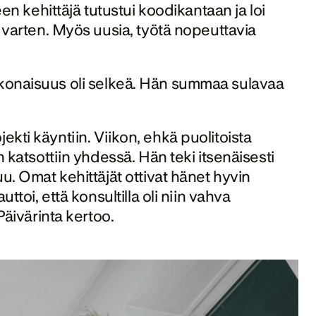
teen
kehittäjä tutustui koodikantaan ja loi 
 varten. Myös uusia, työtä nopeuttavia 
konaisuus oli selkeä. Hän summaa sulavaa 
rojekti käyntiin. Viikon, ehkä puolitoista 
 katsottiin yhdessä. Hän teki itsenäisesti 
u. Omat kehittäjät ottivat hänet hyvin 
ttoi, että konsultilla oli niin vahva 
Päivärinta kertoo.