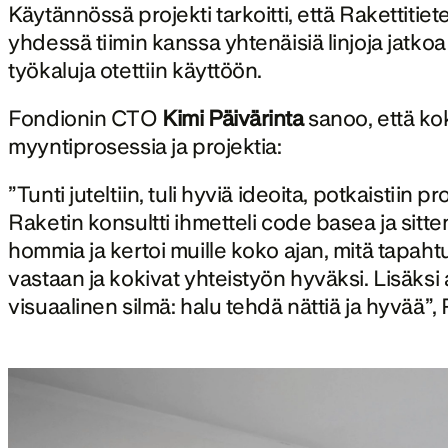
Käytännössä projekti tarkoitti, että Rakettitie
yhdessä tiimin kanssa yhtenäisiä linjoja jatkoa
työkaluja otettiin käyttöön. 
Fondionin CTO 
Kimi Päivärinta 
sanoo, että ko
myyntiprosessia ja projektia:
”Tunti juteltiin, tuli hyviä ideoita, potkaistiin p
Raketin konsultti ihmetteli code basea ja sitten
hommia ja kertoi muille koko ajan, mitä tapahtu
vastaan ja kokivat yhteistyön hyväksi. Lisäksi au
visuaalinen silmä: halu tehdä nättiä ja hyvää”, 