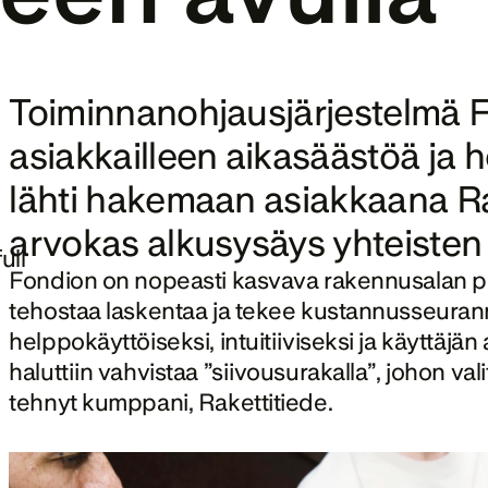
Toiminnanohjausjärjestelmä 
F
asiakkailleen aikasäästöä ja h
lähti hakemaan asiakkaana Rake
arvokas alkusysäys yhteisten 
ll 
Fondion on nopeasti kasvava rakennusalan pa
tehostaa laskentaa ja tekee kustannusseuranna
helppokäyttöiseksi, intuitiiviseksi ja käyttäjän
haluttiin vahvistaa ”siivousurakalla”, johon val
tehnyt kumppani, Rakettitiede. 