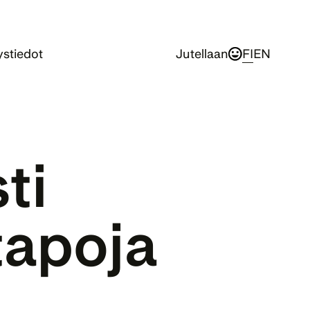
stiedot
Jutellaan
FI
EN
i 
apoja 