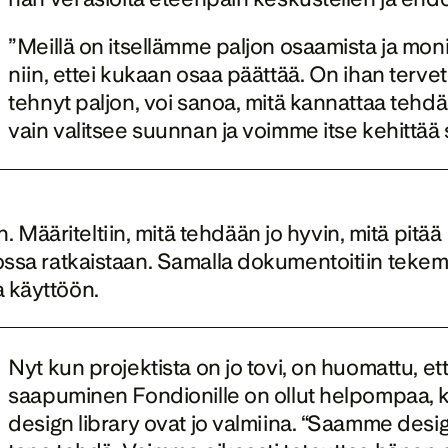
”Meillä on itsellämme paljon osaamista ja moni
niin, ettei kukaan osaa päättää. On ihan tervetul
tehnyt paljon, voi sanoa, mitä kannattaa tehdä. 
vain valitsee suunnan ja voimme itse kehittää s
Määriteltiin, mitä tehdään jo hyvin, mitä pitää 
tkossa ratkaistaan. Samalla dokumentoitiin tekemi
a käyttöön.
Nyt kun projektista on jo tovi, on huomattu, e
saapuminen Fondionille on ollut helpompaa, ku
design library ovat jo valmiina. “Saamme desi