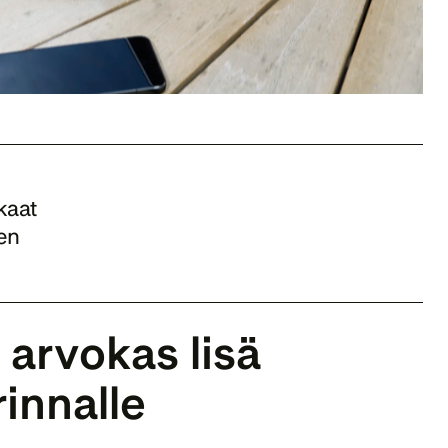
kaat 
en 
arvokas lisä 
innalle