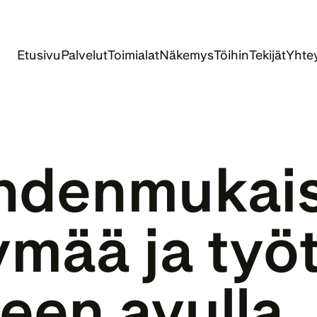
Etusivu
Palvelut
Toimialat
Näkemys
Töihin
Tekijät
Yhtey
hdenmukaist
ymää ja työt
teen avulla