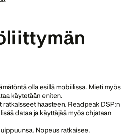
öliittymän 
ämätöntä olla esillä mobiilissa. Mieti myös 
dataa käytetään eniten.
at ratkaisseet haasteen. Readpeak DSP:n 
 lisää dataa ja käyttäjää myös ohjataan 
y huippuunsa. Nopeus ratkaisee.