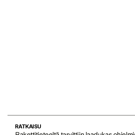
RATKAISU
Rakettitieteeltä tarvittiin laadukas ohjel