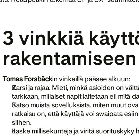
3 vinkkiä käytt
rakentamiseen
Tomas Forsbäck
in vinkeillä pääsee alkuun:
Karsi ja rajaa. Mieti, minkä asioiden on vältt
tarkkaan, millaiset napit laitetaan eli mitä 
Katso muista sovelluksista, miten muut ov
ratkaisu on, että käyttäjä voi swaipata esiin
siihen.
Laske millisekunteja ja viritä suorituskyk