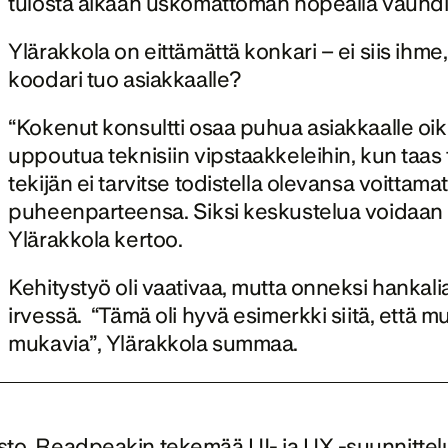
tulosta aikaan uskomattoman nopealla vauhdil
Ylärakkola on eittämättä konkari – ei siis ihme, 
koodari tuo asiakkaalle? 
“Kokenut konsultti osaa puhua asiakkaalle oikeal
uppoutua teknisiin vipstaakkeleihin, kun taas
tekijän ei tarvitse todistella olevansa voittamat
puheenparteensa. Siksi keskustelua voidaan käy
Ylärakkola kertoo. 
Kehitystyö oli vaativaa, mutta onneksi hankalia
irvessä.  “Tämä oli hyvä esimerkki siitä, että
mukavia”, Ylärakkola summaa.
misto. Readpeakin tekemää UI- ja UX -suunnittelu