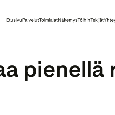
Etusivu
Palvelut
Toimialat
Näkemys
Töihin
Tekijät
Yhtey
a pienellä r