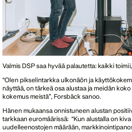
Valmis DSP saa hyvää palautetta: kaikki toimii
“Olen pikselintarkka ulkonäön ja käyttökokemu
näyttää, on tärkeä osa alustaa ja meidän kok
kokemus meistä”, Forsbäck sanoo.
Hänen mukaansa onnistuneen alustan positiivi
tarkkaan euromäärissä:  “Kun alustalla on kiva
uudelleenostojen määrään, markkinointipanostu