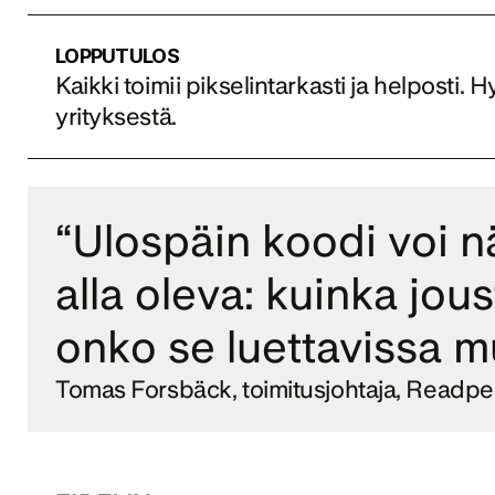
LOPPUTULOS
Kaikki toimii pikselintarkasti ja helpost
yrityksestä.
“Ulospäin koodi voi n
alla oleva: kuinka jous
onko se luettavissa mui
Tomas Forsbäck, toimitusjohtaja, Readp