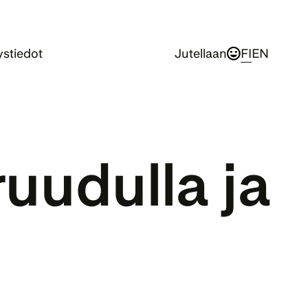
stiedot
Jutellaan
FI
EN
uudulla ja 