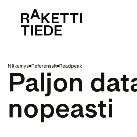
Näkemys
Referenssit
Readpeak
Paljon data
nopeasti