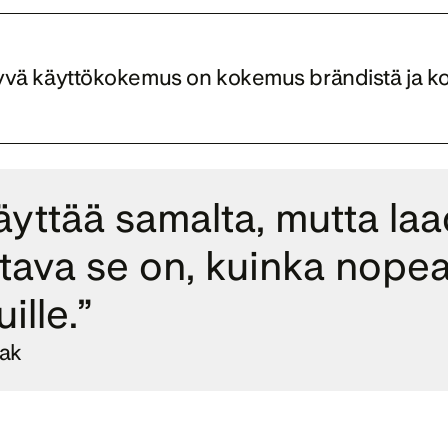
i. Hyvä käyttökokemus on kokemus brändistä ja ko
äyttää samalta, mutta laa
tava se on, kuinka nopeast
lle.” 
eak