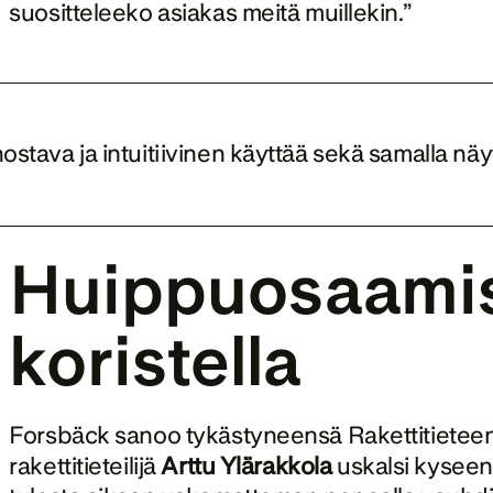
suositteleeko asiakas meitä muillekin.”
nostava ja intuitiivinen käyttää sekä samalla näyt
Huippuosaamista
koristella
Forsbäck sanoo tykästyneensä Rakettitieteen 
rakettitieteilijä 
Arttu Ylärakkola 
uskalsi kyseena