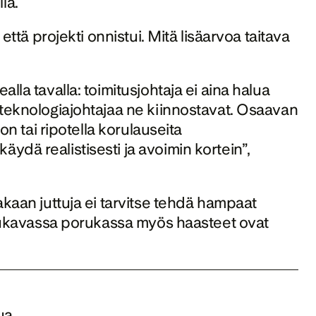
la. 
että projekti onnistui. Mitä lisäarvoa taitava 
la tavalla: toimitusjohtaja ei aina halua 
 teknologiajohtajaa ne kiinnostavat. Osaavan 
on tai ripotella korulauseita 
dä realistisesti ja avoimin kortein”, 
kaan juttuja ei tarvitse tehdä hampaat 
 mukavassa porukassa myös haasteet ovat 
a 