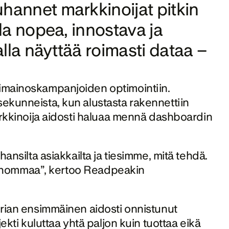
annet markkinoijat pitkin 
la nopea, innostava ja 
lla näyttää roimasti dataa – 
imainoskampanjoiden optimointiin. 
ekunneista, kun alustasta rakennettiin 
arkkinoija aidosti haluaa mennä dashboardin 
ansilta asiakkailta ja tiesimme, mitä tehdä. 
soa hommaa”, kertoo Readpeakin 
orian ensimmäinen aidosti onnistunut 
ekti kuluttaa yhtä paljon kuin tuottaa eikä 