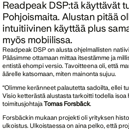
Readpeak DSP:tä käyttävät tuh
Pohjoismaita. Alustan pitää ol
intuitiivinen käyttää plus sama
myös mobiilissa.
Readpeak DSP on alusta ohjelmallisten natiiv
Pääsimme ottamaan mittaa itsestämme ja millis
entistä ehompi versio. Tavoitteena oli, että m
äärelle katsomaan, miten mainonta sujuu.
“Olimme keränneet palautetta sadoilta, ellei tuh
Visio ketterästä alustasta tarkoitti todella i
toimitusjohtaja 
Tomas Forsbäck
.
Forsbäckin mukaan projekti oli yrityksen hist
ulkoistus. Ulkoistaessa on aina pelko, että proj