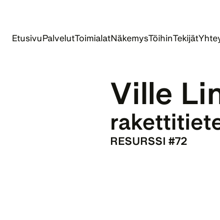
Etusivu
Palvelut
Toimialat
Näkemys
Töihin
Tekijät
Yhtey
Ville L
rakettitiete
RESURSSI #72