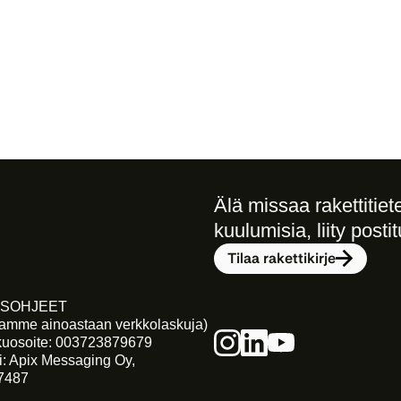
Älä missaa rakettitietei
kuulumisia, liity postit
Tilaa rakettikirje
SOHJEET
tamme ainoastaan verkkolaskuja)
kuosoite: 003723879679
i: Apix Messaging Oy, 
7487