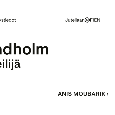
stiedot
Jutellaan
FI
EN
indholm
ilijä
ANIS MOUBARIK ›