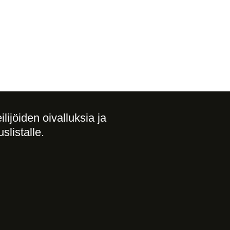
lijöiden oivalluksia ja 
uslistalle. 