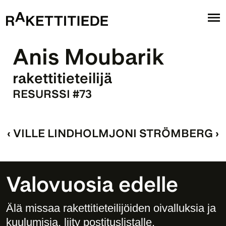
Anis Moubarik
rakettitieteilijä
RESURSSI #73
‹ VILLE LINDHOLM
JONI STRÖMBERG ›
Valovuosia edelle
Älä missaa rakettitieteilijöiden oivalluksia ja 
kuulumisia, liity postituslistalle. 