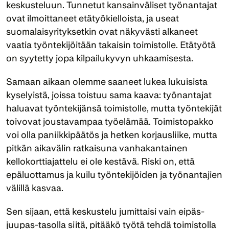
keskusteluun. Tunnetut kansainväliset työnantajat 
ovat ilmoittaneet etätyökielloista, ja useat 
suomalaisyrityksetkin ovat näkyvästi alkaneet 
vaatia työntekijöitään takaisin toimistolle. Etätyötä 
on syytetty jopa kilpailukyvyn uhkaamisesta.
Samaan aikaan olemme saaneet lukea lukuisista 
kyselyistä, joissa toistuu sama kaava: työnantajat 
haluavat työntekijänsä toimistolle, mutta työntekijät 
toivovat joustavampaa työelämää. Toimistopakko 
voi olla paniikkipäätös ja hetken korjausliike, mutta 
pitkän aikavälin ratkaisuna vanhakantainen 
kellokorttiajattelu ei ole kestävä. Riski on, että 
epäluottamus ja kuilu työntekijöiden ja työnantajien 
välillä kasvaa.
Sen sijaan, että keskustelu jumittaisi vain eipäs-
juupas-tasolla siitä, pitääkö työtä tehdä toimistolla 