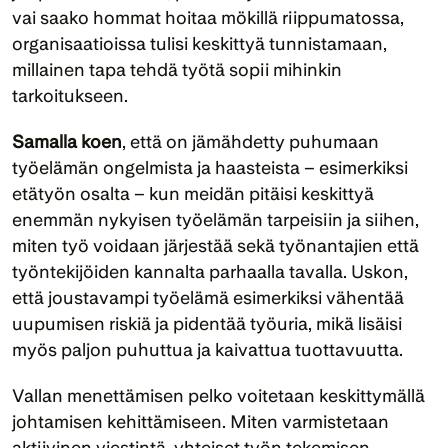
vai saako hommat hoitaa mökillä riippumatossa, 
organisaatioissa tulisi keskittyä tunnistamaan, 
millainen tapa tehdä työtä sopii mihinkin 
tarkoitukseen.
Samalla koen
, että on jämähdetty puhumaan 
työelämän ongelmista ja haasteista – esimerkiksi 
etätyön osalta – kun meidän pitäisi keskittyä 
enemmän nykyisen työelämän tarpeisiin ja siihen, 
miten työ voidaan järjestää sekä työnantajien että 
työntekijöiden kannalta parhaalla tavalla. Uskon, 
että joustavampi työelämä esimerkiksi vähentää 
uupumisen riskiä ja pidentää työuria, mikä lisäisi 
myös paljon puhuttua ja kaivattua tuottavuutta.
Vallan menettämisen pelko voitetaan keskittymällä 
johtamisen kehittämiseen. Miten varmistetaan 
aktiivinen viestintä, yhteiset työn tekemisen 