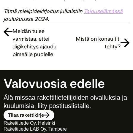
Tämä mielipidekirjoitus julkaistiin 
Talouselämässä
joulukuussa 2024.
Meidän tulee 
varmistaa, ettei 
Mistä on konsultit 
digikehitys ajaudu 
tehty?
pimeälle puolelle
Valovuosia edelle
Älä missaa rakettitieteilijöiden oivalluksia ja 
kuulumisia, liity postituslistalle. 
Tilaa rakettikirje
Rakettitiede Oy, Helsinki
Rakettitiede LAB Oy, Tampere