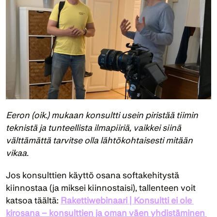
Eeron (oik.) mukaan konsultti usein piristää tiimin 
teknistä ja tunteellista ilmapiiriä, vaikkei siinä 
välttämättä tarvitse olla lähtökohtaisesti mitään 
vikaa.
Jos konsulttien käyttö osana softakehitystä 
kiinnostaa (ja miksei kiinnostaisi), tallenteen voit 
katsoa täältä: 
Rakettiwebinaari | Konsultti ei ole 
kirosana – konsulttien ja oman väen yhdistäminen 