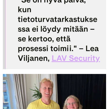
kun 
tietoturvatarkastukse
ssa ei löydy mitään – 
se kertoo, että 
prosessi toimii." – 
Lea 
Viljanen
, 
LAV Security