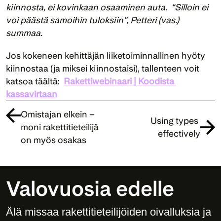
kiinnosta, ei kovinkaan osaaminen auta.  “Silloin ei 
voi päästä samoihin tuloksiin”, Petteri (vas.) 
summaa.
Jos kokeneen kehittäjän liiketoiminnallinen hyöty 
kiinnostaa (ja miksei kiinnostaisi), tallenteen voit 
katsoa täältä:  
Rakettiwebinaari | Koodista 
kassavirtaan
Omistajan elkein – 
Using types 
moni rakettitieteilijä 
effectively
on myös osakas
Valovuosia edelle
Älä missaa rakettitieteilijöiden oivalluksia ja 