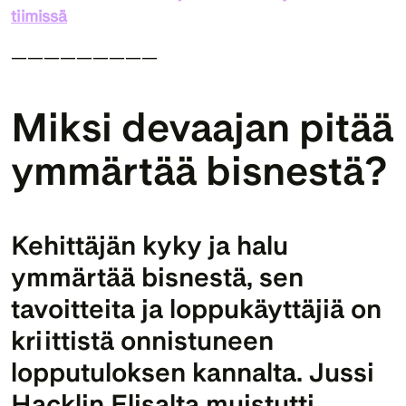
tiimissä
—————————
Miksi devaajan pitää 
ymmärtää bisnestä?
Kehittäjän kyky ja halu 
ymmärtää bisnestä, sen 
tavoitteita ja loppukäyttäjiä on 
kriittistä onnistuneen 
lopputuloksen kannalta. 
Jussi 
Hacklin
 Elisalta muistutti 