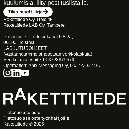
kuulumisia, liity postituslistalle. 
Tilaa rakettikirje
Rakettitiede Oy, Helsinki
Rakettitiede LAB Oy, Tampere
Postiosoite: Fredrikinkatu 40 A 2a,
00100 Helsinki
LASKUTUSOHJEET
(vastaanotamme ainoastaan verkkolaskuja)
Verkkolaskuosoite: 003723879679
Operaattori: Apix Messaging Oy, 003723327487
Tietosuojaseloste
Tietosuojaseloste työnhakijoille
Rakettitiede © 2026