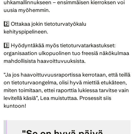
uhkamallinnukseen – ensimmäisen kierroksen voi 
uusia myöhemmin.
2️⃣ Ottakaa jokin tietoturvatyökalu 
kehityspipelineen.
3️⃣ Hyödyntäkää myös tietoturvatarkastukset: 
organisaation ulkopuolinen tuo freesiä näkökulmaa 
mahdollisista haavoittuvuuksista.
“Ja jos haavoittuvuusraportissa kerrotaan, että teillä 
on tietoturvaongelma, olisi hyvä miettiä etukäteen, 
miten toimitaan, ettei raporttia lukiessa tarvitse vain 
levitellä käsiä”, Lea muistuttaa. Prosessit siis 
kuntoon!
"Se on hyvä päivä, 