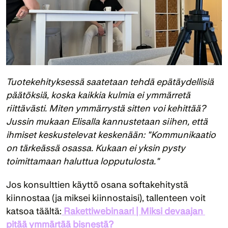
Tuotekehityksessä saatetaan tehdä epätäydellisiä 
päätöksiä, koska kaikkia kulmia ei ymmärretä 
riittävästi. Miten ymmärrystä sitten voi kehittää? 
Jussin mukaan Elisalla kannustetaan siihen, että 
ihmiset keskustelevat keskenään: "Kommunikaatio 
on tärkeässä osassa. Kukaan ei yksin pysty 
toimittamaan haluttua lopputulosta."
Jos konsulttien käyttö osana softakehitystä 
kiinnostaa (ja miksei kiinnostaisi), tallenteen voit 
katsoa täältä:
Rakettiwebinaari | Miksi devaajan 
pitää ymmärtää bisnestä?