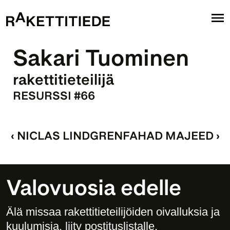
Sakari Tuominen
rakettitieteilijä
RESURSSI #66
‹ NICLAS LINDGREN
FAHAD MAJEED ›
Valovuosia edelle
Älä missaa rakettitieteilijöiden oivalluksia ja 
kuulumisia, liity postituslistalle. 