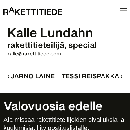
Kalle Lundahn
rakettitieteilijä, special
kalle@rakettitiede.com
‹ JARNO LAINE
TESSI REISPAKKA ›
Valovuosia edelle
Älä missaa rakettitieteilijöiden oivalluksia ja 
kuulumisia, liity postituslistalle. 