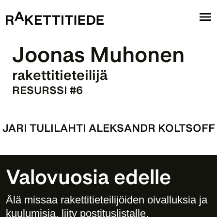
Joonas Muhonen
rakettitieteilijä
RESURSSI #6
‹ JARI TULILAHTI
 ALEKSANDR KOLTSOFF 
Valovuosia edelle
Älä missaa rakettitieteilijöiden oivalluksia ja 
kuulumisia, liity postituslistalle. 