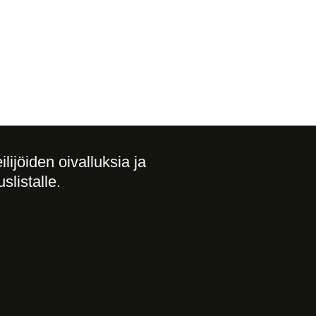
lijöiden oivalluksia ja 
uslistalle. 