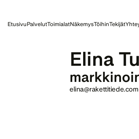
Etusivu
Palvelut
Toimialat
Näkemys
Töihin
Tekijät
Yhtey
Elina T
markkinoi
elina@rakettitiede.com