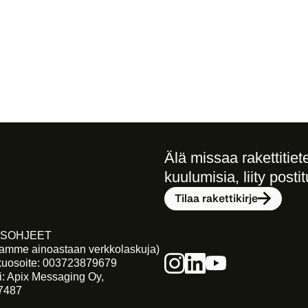
Älä missaa rakettitietei
kuulumisia, liity postit
Tilaa rakettikirje
SOHJEET
tamme ainoastaan verkkolaskuja)
kuosoite: 003723879679
i: Apix Messaging Oy, 
7487