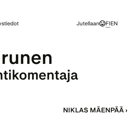
stiedot
Jutellaan
FI
EN
urunen
ntikomentaja
NIKLAS MÄENPÄÄ ›