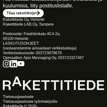
kuulumisia, liity postituslistalle. 
Tilaa rakettikirje
Rakettitiede Oy, Helsinki
Rakettitiede LAB Oy, Tampere
Postiosoite: Fredrikinkatu 40 A 2a,
00100 Helsinki
LASKUTUSOHJEET
(vastaanotamme ainoastaan verkkolaskuja)
Verkkolaskuosoite: 003723879679
Operaattori: Apix Messaging Oy, 003723327487
Tietosuojaseloste
Tietosuojaseloste työnhakijoille
Rakettitiede © 2026