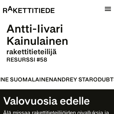
Antti-Iivari 
Kainulainen
rakettitieteilijä
RESURSSI #58
ANNE SUOMALAINEN
ANDREY STARODUBTS
Valovuosia edelle
Älä missaa rakettitieteilijöiden oivalluksia ja 