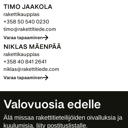
TIMO JAAKOLA
rakettikauppias
+358 50 540 0230
timo@rakettitiede.com
Varaa tapaaminen
NIKLAS MÄENPÄÄ
rakettikauppias
+358 40 841 2641
niklas@rakettitiede.com
Varaa tapaaminen
Valovuosia edelle
Älä missaa rakettitieteilijöiden oivalluksia ja 
kuulumisia, liity postituslistalle. 