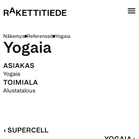
Näkemys
Referenssit
Yogaia
Yogaia
ASIAKAS
Yogaia
TOIMIALA
Alustatalous
‹ SUPERCELL
YOGAIA ›