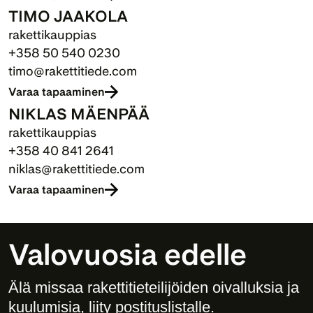
TIMO JAAKOLA
rakettikauppias
+358 50 540 0230
timo@rakettitiede.com
Varaa tapaaminen
NIKLAS MÄENPÄÄ
rakettikauppias
+358 40 841 2641
niklas@rakettitiede.com
Varaa tapaaminen
Valovuosia edelle
Älä missaa rakettitieteilijöiden oivalluksia ja 
kuulumisia, liity postituslistalle. 