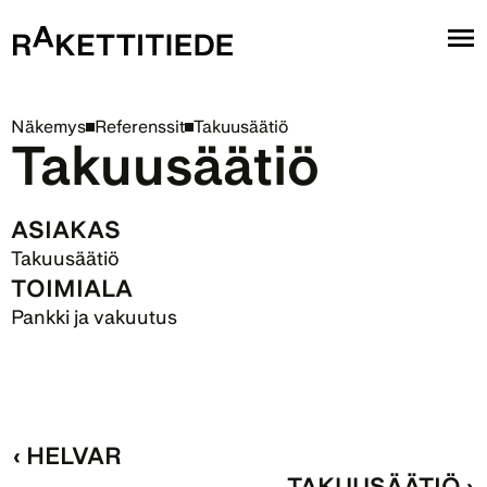
Näkemys
Referenssit
Takuusäätiö
Takuusäätiö
ASIAKAS
Takuusäätiö
TOIMIALA
Pankki ja vakuutus
‹ HELVAR
TAKUUSÄÄTIÖ ›