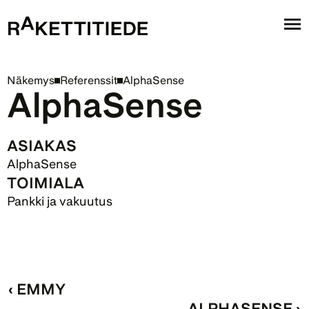
Näkemys
Referenssit
AlphaSense
AlphaSense
ASIAKAS
AlphaSense
TOIMIALA
Pankki ja vakuutus
‹ EMMY
ALPHASENSE ›