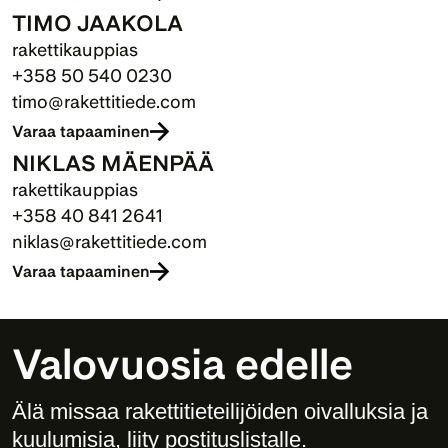
TIMO JAAKOLA
rakettikauppias
+358 50 540 0230
timo@rakettitiede.com
Varaa tapaaminen
NIKLAS MÄENPÄÄ
rakettikauppias
+358 40 841 2641
niklas@rakettitiede.com
Varaa tapaaminen
Valovuosia edelle
Älä missaa rakettitieteilijöiden oivalluksia ja 
kuulumisia, liity postituslistalle. 