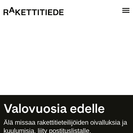
Valovuosia edelle
Älä missaa rakettitieteilijöiden oivalluksia ja 
kuulumisia, liity postituslistalle. 