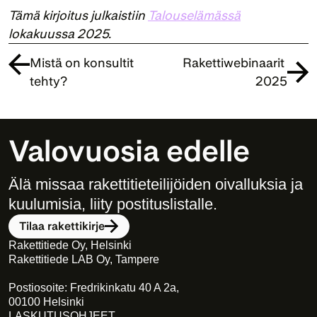
Tämä kirjoitus julkaistiin 
Talouselämässä
lokakuussa 2025.
Mistä on konsultit 
Rakettiwebinaarit 
tehty?
2025
Valovuosia edelle
Älä missaa rakettitieteilijöiden oivalluksia ja 
kuulumisia, liity postituslistalle. 
Tilaa rakettikirje
Rakettitiede Oy, Helsinki
Rakettitiede LAB Oy, Tampere
Postiosoite: Fredrikinkatu 40 A 2a,
00100 Helsinki
LASKUTUSOHJEET