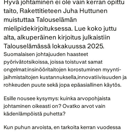
Hyvä johtaminen ei ole vain kerran opittu 
taito, Rakettitieteen Juha Huttunen 
muistuttaa Talouselämän 
mielipidekirjoituksessa. Lue koko juttu 
alta, alkuperäinen kirjoitus julkaistiin 
Talouselämässä lokakuussa 2025.
Suomalaisen johtajuuden haasteet 
pyörivätotsikoissa, joissa toistuvat samat 
ongelmat:insinööritaitojen korostuminen myynti- 
jaihmistaitojen kustannuksella,innovatiivisuuden ja 
rohkeuden puute sekä jopa epäasiallinen käytös.
Esille nousee kysymys: kuinka arvopohjaista 
johtaminen oikeasti on? Ovatko arvot vain 
kädenlämpöistä puhetta?
Kun puhun arvoista, en tarkoita kerran vuodessa 