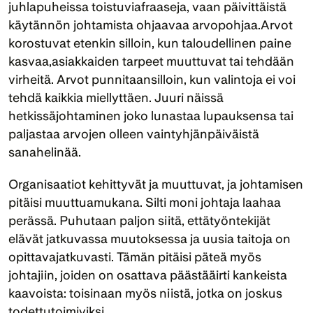
juhlapuheissa toistuviafraaseja, vaan päivittäistä 
käytännön johtamista ohjaavaa arvopohjaa.Arvot 
korostuvat etenkin silloin, kun taloudellinen paine 
kasvaa,asiakkaiden tarpeet muuttuvat tai tehdään 
virheitä. Arvot punnitaansilloin, kun valintoja ei voi 
tehdä kaikkia miellyttäen. Juuri näissä 
hetkissäjohtaminen joko lunastaa lupauksensa tai 
paljastaa arvojen olleen vaintyhjänpäiväistä 
sanahelinää. 
Organisaatiot kehittyvät ja muuttuvat, ja johtamisen 
pitäisi muuttuamukana. Silti moni johtaja laahaa 
perässä. Puhutaan paljon siitä, ettätyöntekijät 
elävät jatkuvassa muutoksessa ja uusia taitoja on 
opittavajatkuvasti. Tämän pitäisi päteä myös 
johtajiin, joiden on osattava päästääirti kankeista 
kaavoista: toisinaan myös niistä, jotka on joskus 
todettutoimiviksi.