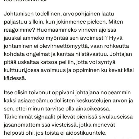
Johtamisen todellinen, arvopohjainen laatu 
paljastuu silloin, kun jokinmenee pieleen. Miten 
reagoimme? Huomaammeko virheen ajoissa 
jauskallammeko myöntää sen avoimesti? Hyvä 
johtaminen ei olevirheettömyyttä, vaan rohkeutta 
kohdata ongelmat ja kantaa niistävastuu. Johtajan 
pitää uskaltaa katsoa peiliin, jotta voi syntyä 
kulttuuri,jossa avoimuus ja oppiminen kulkevat käsi 
kädessä.
Itse olisin toivonut oppivani johtajana nopeammin 
kaksi asiaa:epämuodollisten keskustelujen arvon ja 
sen, ettei minun tarvitse olla ainaoikeassa. 
Tärkeimmät signaalit piilevät pienissä sivulauseissa 
jasanomattomissa viesteissä, jotka menevät 
helposti ohi, jos toista ei aidostikuuntele. 