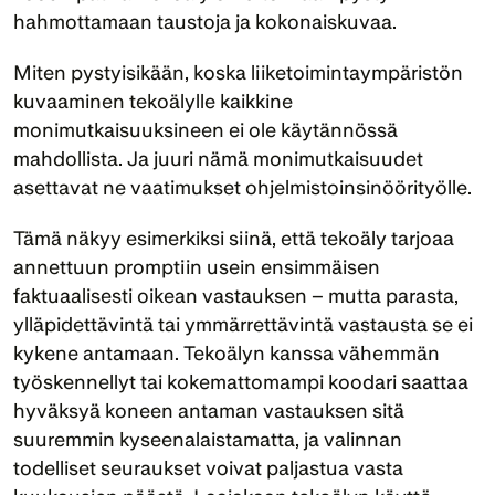
hahmottamaan taustoja ja kokonaiskuvaa.
Miten pystyisikään, koska liiketoimintaympäristön 
kuvaaminen tekoälylle kaikkine 
monimutkaisuuksineen ei ole käytännössä 
mahdollista. Ja juuri nämä monimutkaisuudet 
asettavat ne vaatimukset ohjelmistoinsinöörityölle.
Tämä näkyy esimerkiksi siinä, että tekoäly tarjoaa 
annettuun promptiin usein ensimmäisen 
faktuaalisesti oikean vastauksen – mutta parasta, 
ylläpidettävintä tai ymmärrettävintä vastausta se ei 
kykene antamaan. Tekoälyn kanssa vähemmän 
työskennellyt tai kokemattomampi koodari saattaa 
hyväksyä koneen antaman vastauksen sitä 
suuremmin kyseenalaistamatta, ja valinnan 
todelliset seuraukset voivat paljastua vasta 