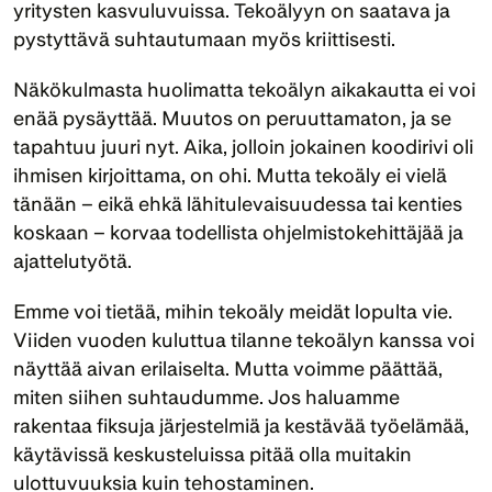
yritysten kasvuluvuissa. Tekoälyyn on saatava ja 
pystyttävä suhtautumaan myös kriittisesti.
Näkökulmasta huolimatta tekoälyn aikakautta ei voi 
enää pysäyttää. Muutos on peruuttamaton, ja se 
tapahtuu juuri nyt. Aika, jolloin jokainen koodirivi oli 
ihmisen kirjoittama, on ohi. Mutta tekoäly ei vielä 
tänään – eikä ehkä lähitulevaisuudessa tai kenties 
koskaan – korvaa todellista ohjelmistokehittäjää ja 
ajattelutyötä.
Emme voi tietää, mihin tekoäly meidät lopulta vie. 
Viiden vuoden kuluttua tilanne tekoälyn kanssa voi 
näyttää aivan erilaiselta. Mutta voimme päättää, 
miten siihen suhtaudumme. Jos haluamme 
rakentaa fiksuja järjestelmiä ja kestävää työelämää, 
käytävissä keskusteluissa pitää olla muitakin 
ulottuvuuksia kuin tehostaminen.