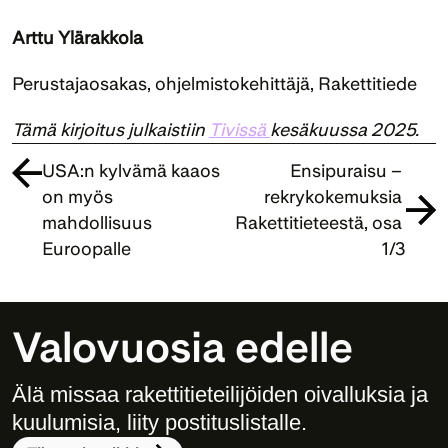
Arttu Ylärakkola
Perustajaosakas, ohjelmistokehittäjä, Rakettitiede
Tämä kirjoitus julkaistiin 
Tivissä 
kesäkuussa 2025.
USA:n kylvämä kaaos 
Ensipuraisu – 
on myös 
rekrykokemuksia 
mahdollisuus 
Rakettitieteestä, osa 
Euroopalle
1/3
Valovuosia edelle
Älä missaa rakettitieteilijöiden oivalluksia ja 
kuulumisia, liity postituslistalle. 