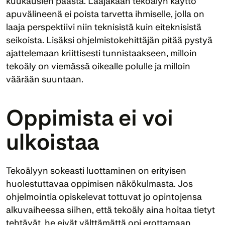
kuukausien päästä. Laajakaan tekoälyn käyttö 
apuvälineenä ei poista tarvetta ihmiselle, jolla on 
laaja perspektiivi niin teknisistä kuin eiteknisistä 
seikoista. Lisäksi ohjelmistokehittäjän pitää pystyä 
ajattelemaan kriittisesti tunnistaakseen, milloin 
tekoäly on viemässä oikealle polulle ja milloin 
väärään suuntaan.
Oppimista ei voi 
ulkoistaa
Tekoälyyn sokeasti luottaminen on erityisen 
huolestuttavaa oppimisen näkökulmasta. Jos 
ohjelmointia opiskelevat tottuvat jo opintojensa 
alkuvaiheessa siihen, että tekoäly aina hoitaa tietyt 
tehtävät, he eivät välttämättä opi erottamaan 