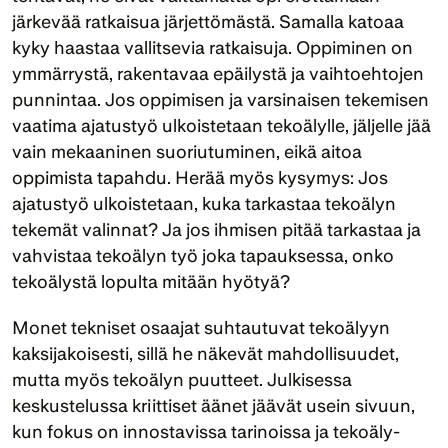
järkevää ratkaisua järjettömästä. Samalla katoaa 
kyky haastaa vallitsevia ratkaisuja. Oppiminen on 
ymmärrystä, rakentavaa epäilystä ja vaihtoehtojen 
punnintaa. Jos oppimisen ja varsinaisen tekemisen 
vaatima ajatustyö ulkoistetaan tekoälylle, jäljelle jää 
vain mekaaninen suoriutuminen, eikä aitoa 
oppimista tapahdu. Herää myös kysymys: Jos 
ajatustyö ulkoistetaan, kuka tarkastaa tekoälyn 
tekemät valinnat? Ja jos ihmisen pitää tarkastaa ja 
vahvistaa tekoälyn työ joka tapauksessa, onko 
tekoälystä lopulta mitään hyötyä?
Monet tekniset osaajat suhtautuvat tekoälyyn 
kaksijakoisesti, sillä he näkevät mahdollisuudet, 
mutta myös tekoälyn puutteet. Julkisessa 
keskustelussa kriittiset äänet jäävät usein sivuun, 
kun fokus on innostavissa tarinoissa ja tekoäly-