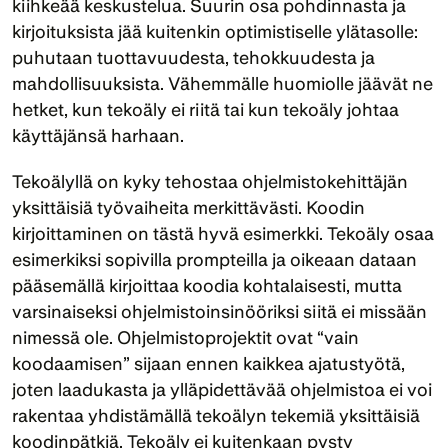
kiihkeää keskustelua. Suurin osa pohdinnasta ja 
kirjoituksista jää kuitenkin optimistiselle ylätasolle: 
puhutaan tuottavuudesta, tehokkuudesta ja 
mahdollisuuksista. Vähemmälle huomiolle jäävät ne 
hetket, kun tekoäly ei riitä tai kun tekoäly johtaa 
käyttäjänsä harhaan.
Tekoälyllä on kyky tehostaa ohjelmistokehittäjän 
yksittäisiä työvaiheita merkittävästi. Koodin 
kirjoittaminen on tästä hyvä esimerkki. Tekoäly osaa 
esimerkiksi sopivilla prompteilla ja oikeaan dataan 
pääsemällä kirjoittaa koodia kohtalaisesti, mutta 
varsinaiseksi ohjelmistoinsinööriksi siitä ei missään 
nimessä ole. Ohjelmistoprojektit ovat “vain 
koodaamisen” sijaan ennen kaikkea ajatustyötä, 
joten laadukasta ja ylläpidettävää ohjelmistoa ei voi 
rakentaa yhdistämällä tekoälyn tekemiä yksittäisiä 
koodinpätkiä. Tekoäly ei kuitenkaan pysty 