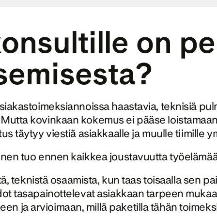
onsultille on p
itsemisesta?
asiakastoimeksiannoissa haastavia, teknisiä pulm
 Mutta kovinkaan kokemus ei pääse loistamaan il
us täytyy viestiä asiakkaalle ja muulle tiimille 
minen tuo ennen kaikkea joustavuutta työelämää
stä, teknistä osaamista, kun taas toisaalla sen p
idot tasapainottelevat asiakkaan tarpeen mukaa
en ja arvioimaan, millä paketilla tähän toimek