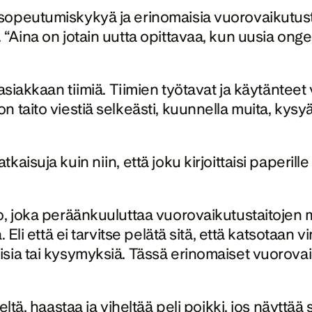
opeutumiskykyä ja erinomaisia vuorovaikutustai
“Aina on jotain uutta opittavaa, kun uusia onge
asiakkaan tiimiä. Tiimien työtavat ja käytänteet v
taito viestiä selkeästi, kuunnella muita, kysyä 
aisuja kuin niin, että joku kirjoittaisi paperille
o, joka peräänkuuluttaa vuorovaikutustaitojen m
Eli että ei tarvitse pelätä sitä, että katsotaan v
sia tai kysymyksiä. Tässä erinomaiset vuorovaik
ltä, haastaa ja viheltää peli poikki, jos näyttää 