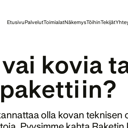
Etusivu
Palvelut
Toimialat
Näkemys
Töihin
Tekijät
Yhtey
ai kovia tai
annattaa olla kovan teknisen 
itoja. Pyysimme kahta Raketin 