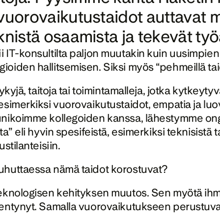
 vuorovaikutustaidot auttavat 
knistä osaamista ja tekevät t
 IT-konsultilta paljon muutakin kuin uusimpien 
iden hallitsemisen. Siksi myös “pehmeillä taidoil
kyjä, taitoja tai toimintamalleja, jotka kytkeyty
esimerkiksi vuorovaikutustaidot, empatia ja luo
unikoimme kollegoiden kanssa, lähestymme onge
” eli hyvin spesifeistä, esimerkiksi teknisistä ta
tilanteisiin. 
puhuttaessa nämä taidot korostuvat?
eknologisen kehityksen muutos. Sen myötä ihmis
hentynyt. Samalla vuorovaikutukseen perustuvat