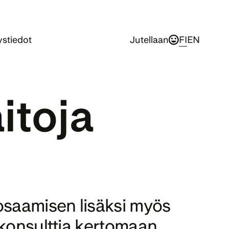
stiedot
Jutellaan
FI
EN
toja 
osaamisen lisäksi myös 
konsulttia kertomaan, 