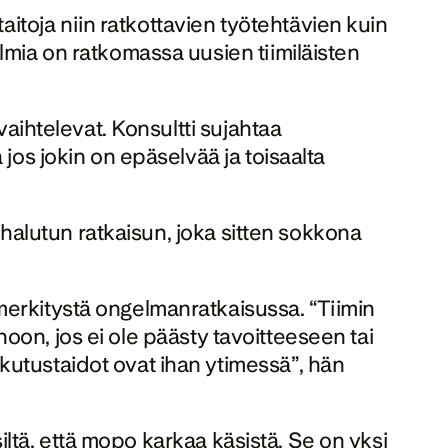
toja niin ratkottavien työtehtävien kuin 
lmia on ratkomassa uusien tiimiläisten 
aihtelevat. Konsultti sujahtaa 
jos jokin on epäselvää ja toisaalta 
 halutun ratkaisun, joka sitten sokkona 
erkitystä ongelmanratkaisussa. “Tiimin 
inoon, jos ei ole päästy tavoitteeseen tai 
utustaidot ovat ihan ytimessä”, hän 
siltä, että mopo karkaa käsistä. Se on yksi 