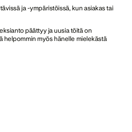
htävissä ja -ympäristöissä, kun asiakas tai 
sianto päättyy ja uusia töitä on 
ytyä helpommin myös hänelle mielekästä 