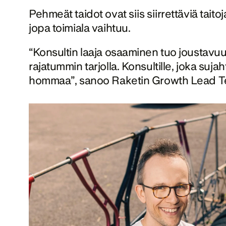
Pehmeät taidot ovat siis siirrettäviä taito
jopa toimiala vaihtuu. 
“Konsultin laaja osaaminen tuo joustavuut
rajatummin tarjolla. Konsultille, joka su
hommaa”, sanoo Raketin Growth Lead Te