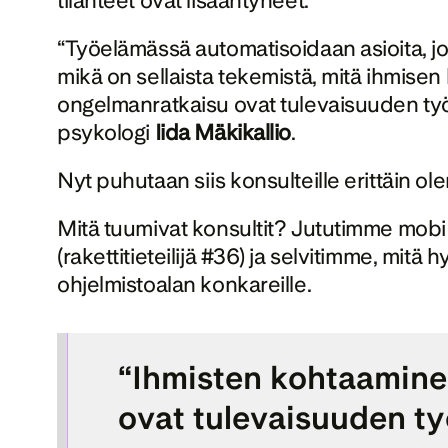
tilanteet ovat lisääntyneet. 
“Työelämässä automatisoidaan asioita, joit
mikä on sellaista tekemistä, mitä ihmisen
ongelmanratkaisu ovat tulevaisuuden työe
psykologi 
Iida Mäkikallio
. 
Nyt puhutaan siis konsulteille erittäin ole
Mitä tuumivat konsultit? Jututimme mobiil
(rakettitieteilijä #36) ja selvitimme, mitä
ohjelmistoalan konkareille. 
“Ihmisten kohtaaminen
ovat tulevaisuuden ty