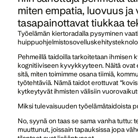
miten empatia, luovuus ja
tasapainottavat tiukkaa te
Työelämän kiertoradalla pysyminen vaatii
huippuohjelmistosovelluskehitysteknologio
Pehmeillä taidoilla tarkoitetaan ihmisen ky
kognitiiviseen kyvykkyyteen. Näitä ovat 
sitä, miten toimimme osana tiimiä, komm
työtehtäviä. Nämä taidot erottuvat “kovista
kytkeytyvät ihmisten välisiin vuorovaikutus
Miksi tulevaisuuden työelämätaidoista 
No, syynä on taas se sama vanha tuttu: t
muuttunut, joissain tapauksissa jopa vä