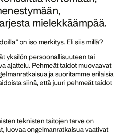
menestymään, 
yöarjesta mielekkäämpää.
la” on iso merkitys. Eli siis millä?
vät yksilön persoonallisuuteen tai 
va ajattelu. Pehmeät taidot muovaavat 
lmanratkaisua ja suoritamme erilaisia 
idoista siinä, että juuri pehmeät taidot 
ten teknisten taitojen tarve on 
, luovaa ongelmanratkaisua vaativat 