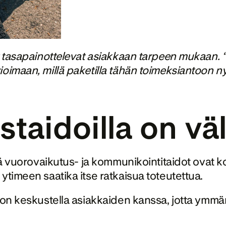
ot tasapainottelevat asiakkaan tarpeen mukaan. 
oimaan, millä paketilla tähän toimeksiantoon nyt
taidoilla on väl
tä vuorovaikutus- ja kommunikointitaidot ovat ko
ytimeen saatika itse ratkaisua toteutettua. 
 on keskustella asiakkaiden kanssa, jotta ymmär