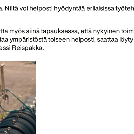
ja. Niitä voi helposti hyödyntää erilaisissa työte
ta myös siinä tapauksessa, että nykyinen toimek
jahtaa ympäristöstä toiseen helposti, saattaa lö
ssi Reispakka. 