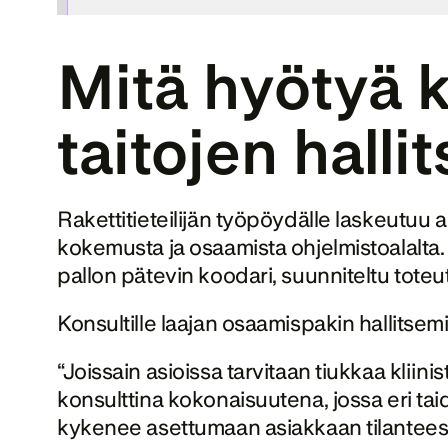
Mitä hyötyä k
taitojen hall
Rakettitieteilijän työpöydälle laskeutuu 
kokemusta ja osaamista ohjelmistoalalta.
pallon pätevin koodari, suunniteltu toteut
Konsultille laajan osaamispakin hallitse
“Joissain asioissa tarvitaan tiukkaa kliini
konsulttina kokonaisuutena, jossa eri ta
kykenee asettumaan asiakkaan tilanteese