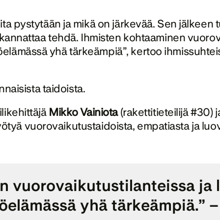
a pystytään ja mikä on järkevää. Sen jälkeen tul
 kannattaa tehdä. Ihmisten kohtaaminen vuorovai
lämässä yhä tärkeämpiä”, kertoo ihmissuhteisiin
nnaisista taidoista. 
ikehittäjä 
Mikko Vainiota
 (rakettitieteilijä #30) 
 hyötyä vuorovaikutustaidoista, empatiasta ja luov
 vuorovaikutustilanteissa ja 
öelämässä yhä tärkeämpiä.” – 