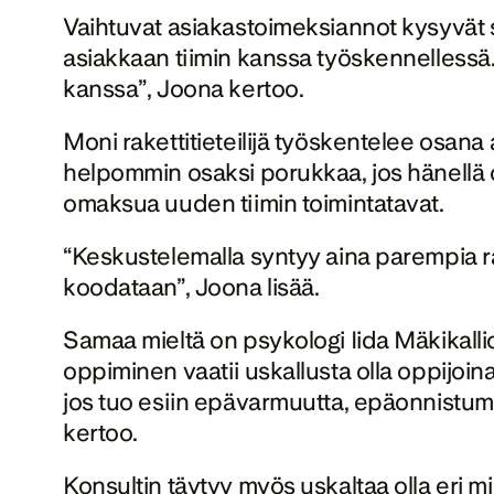
Vaihtuvat asiakastoimeksiannot kysyvät s
asiakkaan tiimin kanssa työskennellessä. 
kanssa”, Joona kertoo. 
Moni rakettitieteilijä työskentelee osana 
helpommin osaksi porukkaa, jos hänellä on 
omaksua uuden tiimin toimintatavat. 
“Keskustelemalla syntyy aina parempia ratk
koodataan”, Joona lisää.  
Samaa mieltä on psykologi Iida Mäkikalli
oppiminen vaatii uskallusta olla oppijoina. 
jos tuo esiin epävarmuutta, epäonnistumi
kertoo.
Konsultin täytyy myös uskaltaa olla eri mie