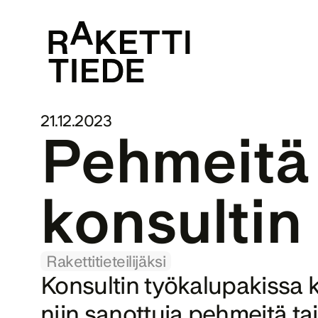
21.12.2023
Pehmeitä v
Rakettitieteilijäksi
Konsultin työkalupakissa k
niin sanottuja pehmeitä ta