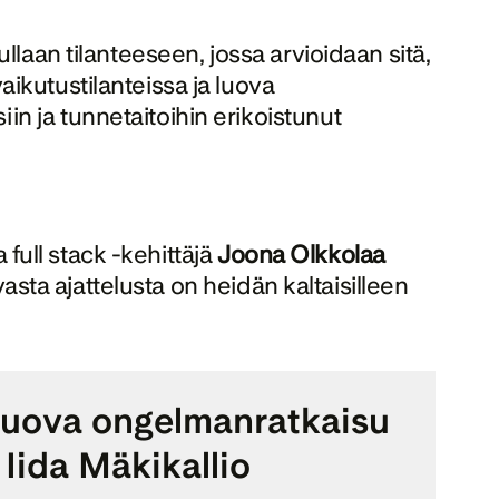
laan tilanteeseen, jossa arvioidaan sitä, 
kutustilanteissa ja luova 
 ja tunnetaitoihin erikoistunut 
ja full stack -kehittäjä 
Joona Olkkolaa
asta ajattelusta on heidän kaltaisilleen 
luova ongelmanratkaisu 
Iida Mäkikallio