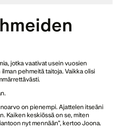
ehmeiden 
ia, jotka vaativat usein vuosien 
man pehmeitä taitoja. Vaikka olisi 
ymmärrettävästi.
n. 
ainoarvo on pienempi. Ajattelen itseäni 
n. Kaiken keskiössä on se, miten 
siantoon nyt mennään”, kertoo Joona. 