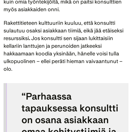
kuin omia työntekijöitä, mikä on paitsi konsulttien 
myös asiakkaiden onni. 
Rakettitieteen kulttuuriin kuuluu, että konsultti 
sulautuu osaksi asiakkaan tiimiä, eikä jää etäiseksi 
resurssiksi
.
 Jos konsultti sen sijaan lukittaisiin 
kellariin lanttujen ja perunoiden jatkeeksi 
hakkaamaan koodia yksinään, hänelle voisi tulla 
ulkopuolinen – ellei peräti hieman vaivaantunut – 
olo.
“Parhaassa 
tapauksessa konsultti 
on osana asiakkaan 
omaa kehitystiimiä ja 