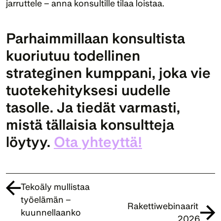
jarruttele – anna konsultille tilaa loistaa.
Parhaimmillaan konsultista 
kuoriutuu todellinen 
strateginen kumppani, joka vie 
tuotekehityksesi uudelle 
tasolle. Ja tiedät varmasti, 
mistä tällaisia konsultteja 
löytyy. 
Ota yhteyttä!
Tekoäly mullistaa 
työelämän – 
Rakettiwebinaarit 
kuunnellaanko 
2026