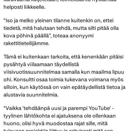
helposti liikkeelle. 
“Iso ja melko yleinen tilanne kuitenkin on, ettei 
tiedetä, mitä halutaan tehdä, mutta silti pitää olla 
kova pöhinä päällä”, toteaa anonyymi 
rakettitieteilijämme.
Tämä ei kuitenkaan tarkoita, että kenenkään pitäisi 
pysähtyä viilaamaan täydellistä 
viisivuotissuunnitelmaa samalla kun maailma lipuu 
ohi. Konsultti osaa toimia tukevana voimana myös 
silloin, kun käytössä on vain epätäydellistä tietoa ja 
alustavia suunnitelmia.
“Vaikka ‘tehdäänpä uusi ja parempi YouTube’ -
tyylinen lähtökohta ei ajatuksena ole ollenkaan 
huono, olisi hyvä muodostaa rajat sille, mitä 
tulevaan projektiin liittyy ja erityisesti mitä sen 