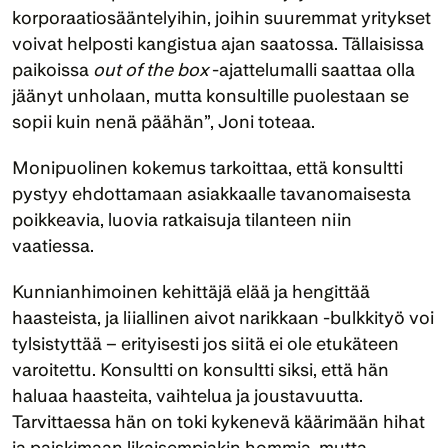
korporaatiosääntelyihin, joihin suuremmat yritykset 
voivat helposti kangistua ajan saatossa. Tällaisissa 
paikoissa 
out of the box
 -ajattelumalli saattaa olla 
jäänyt unholaan, mutta konsultille puolestaan se 
sopii kuin nenä päähän”, Joni toteaa.
Monipuolinen kokemus tarkoittaa, että konsultti 
pystyy ehdottamaan asiakkaalle tavanomaisesta 
poikkeavia, luovia ratkaisuja tilanteen niin 
vaatiessa.
Kunnianhimoinen kehittäjä elää ja hengittää 
haasteista, ja liiallinen aivot narikkaan -bulkkityö voi 
tylsistyttää – erityisesti jos siitä ei ole etukäteen 
varoitettu. Konsultti on konsultti siksi, että hän 
haluaa haasteita, vaihtelua ja joustavuutta. 
Tarvittaessa hän on toki kykenevä käärimään hihat 
ja paiskimaan likaisempiakin hommia, mutta 