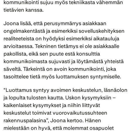
kommunikointi sujuu myös tekniikasta vähemmän 
tietävien kanssa. 
Joona lisää, että perusymmärrys asiakkaan 
ongelmakentästä ja esimerkiksi sovelluskehityksen 
realiteeteista on hyödyksi esimerkiksi aikatauluja 
arvioitaessa. Tekninen tietämys ei ole asiakkaalle 
pakollista, eikä sen puute estä konsulttia 
kommunikoimasta sujuvasti ja löytämästä yhteistä 
säveltä. Tärkeintä on avoin kommunikointi, joka 
tasoittelee tietä myös luottamuksen syntymiselle.
“Luottamus syntyy avoimen keskustelun, läsnäolon 
ja lopulta tulosten kautta. Uskon kysymyksiin – 
kaikenlaiset kysymykset ja niihin liittyvät 
keskustelut toimivat vuorovaikutussuhteen 
rakennuspalasina”, Joona kertoo. Hänen 
mielestään on hyvä, että molemmat osapuolet 