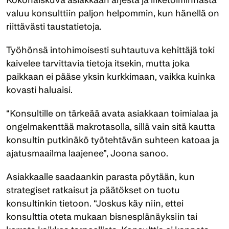
valuu konsulttiin paljon helpommin, kun hänellä on 
riittävästi taustatietoja.
Työhönsä intohimoisesti suhtautuva kehittäjä toki 
kaivelee tarvittavia tietoja itsekin, mutta joka 
paikkaan ei pääse yksin kurkkimaan, vaikka kuinka 
kovasti haluaisi.
“Konsultille on tärkeää avata asiakkaan toimialaa ja 
ongelmakenttää makrotasolla, sillä vain sitä kautta 
konsultin putkinäkö työtehtävän suhteen katoaa ja 
ajatusmaailma laajenee”, Joona sanoo. 
Asiakkaalle saadaankin parasta pöytään, kun 
strategiset ratkaisut ja päätökset on tuotu 
konsultinkin tietoon. “Joskus käy niin, ettei 
konsulttia oteta mukaan bisnesplänäyksiin tai 