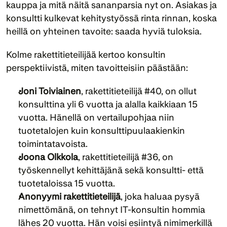
kauppa ja mitä näitä sananparsia nyt on. Asiakas ja 
konsultti kulkevat kehitystyössä rinta rinnan, koska 
heillä on yhteinen tavoite: saada hyviä tuloksia. 
Kolme rakettitieteilijää kertoo konsultin 
perspektiivistä, miten tavoitteisiin päästään:
Joni Toiviainen
, rakettitieteilijä #40, on ollut 
konsulttina yli 6 vuotta ja alalla kaikkiaan 15 
vuotta. Hänellä on vertailupohjaa niin 
tuotetalojen kuin konsulttipuulaakienkin 
toimintatavoista.
Joona Olkkola
, rakettitieteilijä #36, on 
työskennellyt kehittäjänä sekä konsultti- että 
tuotetaloissa 15 vuotta.
Anonyymi rakettitieteilijä
, joka haluaa pysyä 
nimettömänä, on tehnyt IT-konsultin hommia 
lähes 20 vuotta. Hän voisi esiintyä nimimerkillä 