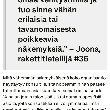
tuo sinne vähän 
erilaisia tai 
tavanomaisesta 
poikkeavia 
näkemyksiä.” – Joona, 
rakettitieteilijä #36
Mitä vähemmän salamyhkäisenä koko organisaatio 
näyttäytyy konsultille, sitä nopeammin hän pääsee 
toteuttamaan asiakkaan tarvitsemat ominaisuudet. 
“Aina on jotain talon sisäisiä tai domain-spesifisiä 
asioita, joita konsulttikaan ei voi ymmärtää ilman 
perehdytystä, vaikka hän olisi kuinka guru tahansa”, 