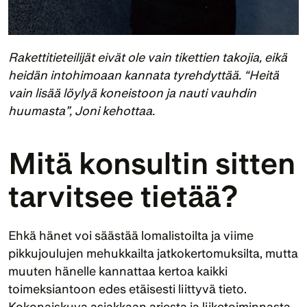
Rakettitieteilijät eivät ole vain tikettien takojia, eikä 
heidän intohimoaan kannata tyrehdyttää. “Heitä 
vain lisää löylyä koneistoon ja nauti vauhdin 
huumasta”, Joni kehottaa.
Mitä konsultin sitten 
tarvitsee tietää?
Ehkä hänet voi säästää lomalistoilta ja viime 
pikkujoulujen mehukkailta jatkokertomuksilta, mutta 
muuten hänelle kannattaa kertoa kaikki 
toimeksiantoon edes etäisesti liittyvä tieto. 
Kokonaiskuva asiakkaan arjesta ja liiketoiminnasta 