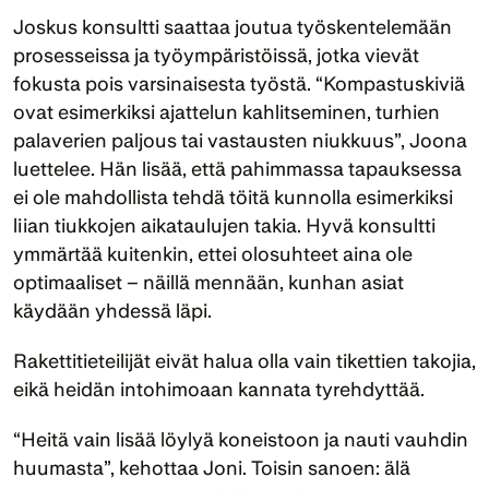
Joskus konsultti saattaa joutua työskentelemään 
prosesseissa ja työympäristöissä, jotka vievät 
fokusta pois varsinaisesta työstä. “Kompastuskiviä 
ovat esimerkiksi ajattelun kahlitseminen, turhien 
palaverien paljous tai vastausten niukkuus”, Joona 
luettelee. Hän lisää, että pahimmassa tapauksessa 
ei ole mahdollista tehdä töitä kunnolla esimerkiksi 
liian tiukkojen aikataulujen takia. Hyvä konsultti 
ymmärtää kuitenkin, ettei olosuhteet aina ole 
optimaaliset – näillä mennään, kunhan asiat 
käydään yhdessä läpi.
Rakettitieteilijät eivät halua olla vain tikettien takojia, 
eikä heidän intohimoaan kannata tyrehdyttää.
“Heitä vain lisää löylyä koneistoon ja nauti vauhdin 
huumasta”, kehottaa Joni. Toisin sanoen: älä 