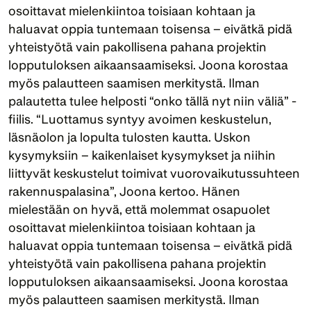
osoittavat mielenkiintoa toisiaan kohtaan ja 
haluavat oppia tuntemaan toisensa – eivätkä pidä 
yhteistyötä vain pakollisena pahana projektin 
lopputuloksen aikaansaamiseksi. Joona korostaa 
myös palautteen saamisen merkitystä. Ilman 
palautetta tulee helposti “onko tällä nyt niin väliä” -
fiilis. “Luottamus syntyy avoimen keskustelun, 
läsnäolon ja lopulta tulosten kautta. Uskon 
kysymyksiin – kaikenlaiset kysymykset ja niihin 
liittyvät keskustelut toimivat vuorovaikutussuhteen 
rakennuspalasina”, Joona kertoo. Hänen 
mielestään on hyvä, että molemmat osapuolet 
osoittavat mielenkiintoa toisiaan kohtaan ja 
haluavat oppia tuntemaan toisensa – eivätkä pidä 
yhteistyötä vain pakollisena pahana projektin 
lopputuloksen aikaansaamiseksi. Joona korostaa 
myös palautteen saamisen merkitystä. Ilman 