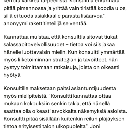
kerrota kaikkea tarpeellista. Konsulttia ei kannata 
pitää pimennossa ja yrittää vain tiristää koodia ulos, 
sillä ei tuoda asiakkaalle parasta lisäarvoa”, 
anonyymi rakettitieteilijä selventää. 
Kannattaa muistaa, että konsulttia sitovat tiukat 
salassapitovelvollisuudet – tietoa voi siis jakaa 
hänelle luottavaisin mielin. Kun konsultti ymmärtää 
myös liiketoiminnan strategian ja tavoitteet, hän 
pystyy toimittamaan ratkaisuja, joista on oikeasti 
hyötyä.
Konsultille maksetaan paitsi asiantuntijuudesta 
myös mielipiteistä. “Konsultti kannattaa ottaa 
mukaan kokouksiin senkin takia, että hänellä 
saattaa olla oikeasti arvokkaita näkemyksiä asioista. 
Konsultti pitää sisällään kuitenkin reilun pläjäyksen 
tietoa erityisesti talon ulkopuolelta”, Joni 