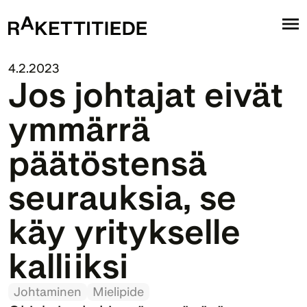
4.2.2023
Jos johtajat eivät 
ymmärrä 
päätöstensä 
seurauksia, se 
käy yritykselle 
kalliiksi
Johtaminen
Mielipide