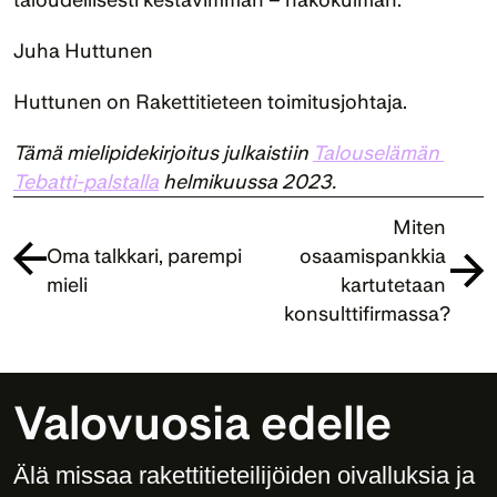
Juha Huttunen
Huttunen on Rakettitieteen toimitusjohtaja.
Tämä mielipidekirjoitus julkaistiin 
Talouselämän 
Tebatti-palstalla
 helmikuussa 2023.
Miten 
Oma talkkari, parempi 
osaamispankkia 
mieli
kartutetaan 
konsulttifirmassa?
Valovuosia edelle
Älä missaa rakettitieteilijöiden oivalluksia ja 