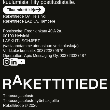
kuulumisia, liity postituslistalle. 
Tilaa rakettikirje
Rakettitiede Oy, Helsinki
Rakettitiede LAB Oy, Tampere
Postiosoite: Fredrikinkatu 40 A 2a,
00100 Helsinki
LASKUTUSOHJEET
(vastaanotamme ainoastaan verkkolaskuja)
Verkkolaskuosoite: 003723879679
Operaattori: Apix Messaging Oy, 003723327487
Tietosuojaseloste
Tietosuojaseloste työnhakijoille
Rakettitiede © 2026