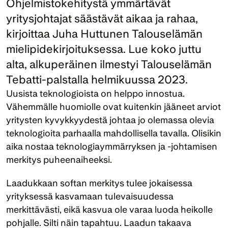
Ohjelmistokehitystä ymmärtävät 
yritysjohtajat säästävät aikaa ja rahaa, 
kirjoittaa Juha Huttunen Talouselämän 
mielipidekirjoituksessa. Lue koko juttu 
alta, alkuperäinen ilmestyi Talouselämän 
Uusista teknologioista on helppo innostua. 
Vähemmälle huomiolle ovat kuitenkin jääneet arviot 
yritysten kyvykkyydestä johtaa jo olemassa olevia 
teknologioita parhaalla mahdollisella tavalla. Olisikin 
aika nostaa teknologiaymmärryksen ja -johtamisen 
merkitys puheenaiheeksi.
Laadukkaan softan merkitys tulee jokaisessa 
yrityksessä kasvamaan tulevaisuudessa 
merkittävästi, eikä kasvua ole varaa luoda heikolle 
pohjalle. Silti näin tapahtuu. Laadun takaava 