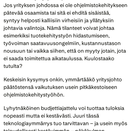
Jos yrityksen johdossa ei ole ohjelmistokehitykseen 
pätevää osaamista tai sitä ei ehditä sisäistää, 
syntyy helposti kalliisiin virheisiin ja yllätyksiin 
johtavia valintoja. Nämä tilanteet voivat johtaa 
esimerkiksi tuotekehitystyön hidastumiseen, 
työvoiman saatavuusongelmiin, kustannustason 
nousuun tai vaikka siihen, että on myyty jotain, jota 
ei saada toimitettua aikataulussa. Kuulostaako 
tutulta?
Keskeisin kysymys onkin, ymmärtääkö yritysjohto 
päätöstensä vaikutuksen usein pitkäkestoiseen 
ohjelmistokehitystyöhön. 
Lyhytnäköinen budjettiajattelu voi tuottaa tuloksia 
nopeasti mutta ei kestävästi. Juuri tässä 
teknologiaymmärrys tuo tarvittavan – ja usein myös 
taloudellisesti kestävimmän – näkökulman.