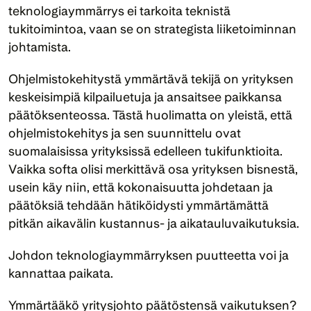
teknologiaymmärrys ei tarkoita teknistä 
tukitoimintoa, vaan se on strategista liiketoiminnan 
johtamista.
Ohjelmistokehitystä ymmärtävä tekijä on yrityksen 
keskeisimpiä kilpailuetuja ja ansaitsee paikkansa 
päätöksenteossa. Tästä huolimatta on yleistä, että 
ohjelmistokehitys ja sen suunnittelu ovat 
suomalaisissa yrityksissä edelleen tukifunktioita. 
Vaikka softa olisi merkittävä osa yrityksen bisnestä, 
usein käy niin, että kokonaisuutta johdetaan ja 
päätöksiä tehdään hätiköidysti ymmärtämättä 
pitkän aikavälin kustannus- ja aikatauluvaikutuksia.
Johdon teknologiaymmärryksen puutteetta voi ja 
kannattaa paikata. 
Ymmärtääkö yritysjohto päätöstensä vaikutuksen?