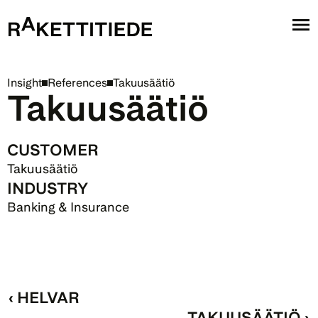
Insight
References
Takuusäätiö
Takuusäätiö
CUSTOMER
Takuusäätiö
INDUSTRY
Banking & Insurance
‹ HELVAR
TAKUUSÄÄTIÖ ›